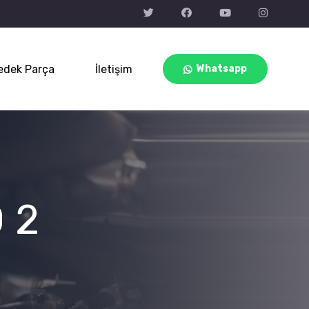
edek Parça
İletişim
Whatsapp
 2