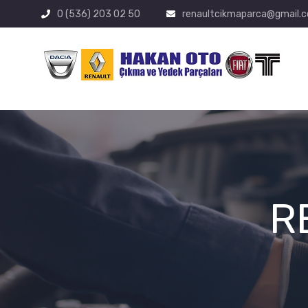
0 (536) 203 02 50
renaultcikmaparca@gmail.
R