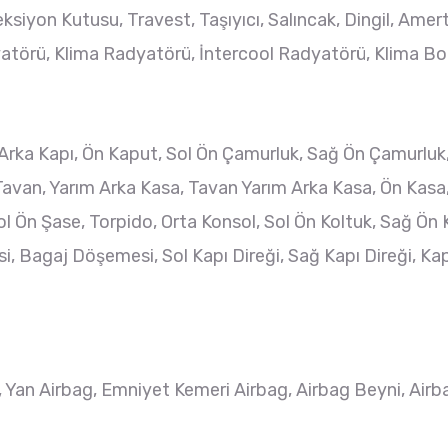
ksiyon Kutusu, Travest, Taşıyıcı, Salıncak, Dingil, Amer
yatörü, Klima Radyatörü, İntercool Radyatörü, Klima Bor
ğ Arka Kapı, Ön Kaput, Sol Ön Çamurluk, Sağ Ön Çamurluk
 Tavan, Yarım Arka Kasa, Tavan Yarım Arka Kasa, Ön K
 Ön Şase, Torpido, Orta Konsol, Sol Ön Koltuk, Sağ Ön K
gaj Döşemesi, Sol Kapı Direği, Sağ Kapı Direği, Kapı M
 Yan Airbag, Emniyet Kemeri Airbag, Airbag Beyni, Airb